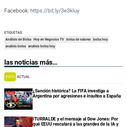
Facebook:
https://bit.ly/3e3kIuy
ETIQUETAS:
Análisis de Bolsa
Hoy en Negocios TV
bolsa de valores
bolsa hoy
analisis bolsa
analisis bolsa hoy
las noticias más…
VISTO
ACTUAL
¿Sanción histórica? La FIFA investiga a
Argentina por agresiones e insultos a España
ITURRALDE y el mensaje al Dow Jones: Por
qué EEUU rescatará a las grandes de la IA y