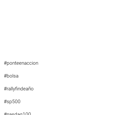
#ponteenaccion
#bolsa
#rallyfindeaño
#sp500
#nasdaq100