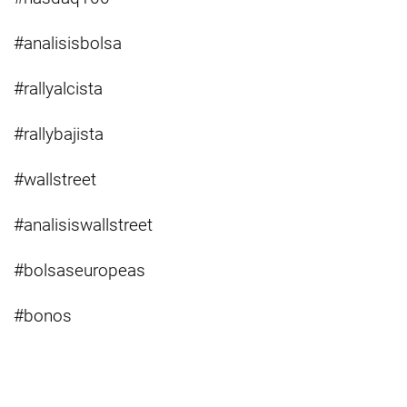
#analisisbolsa
#rallyalcista
#rallybajista
#wallstreet
#analisiswallstreet
#bolsaseuropeas
#bonos