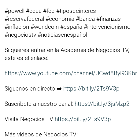
#powell #eeuu #fed #tiposdeinteres
#reservafederal #economia #banca #finanzas
#inflacion #worldcoin #españa #intervencionismo
#negociostv #noticiasenespañol
Si quieres entrar en la Academia de Negocios TV,
este es el enlace:
https://www.youtube.com/channel/UCwd8Byi93Kb
Síguenos en directo ➡️
https://bit.ly/2Ts9V3p
Suscríbete a nuestro canal:
https://bit.ly/3jsMzp2
Visita Negocios TV
https://bit.ly/2Ts9V3p
Más vídeos de Negocios TV: