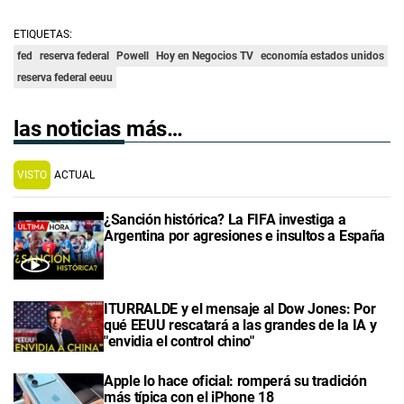
ETIQUETAS:
fed
reserva federal
Powell
Hoy en Negocios TV
economía estados unidos
reserva federal eeuu
las noticias más…
VISTO
ACTUAL
¿Sanción histórica? La FIFA investiga a
Argentina por agresiones e insultos a España
ITURRALDE y el mensaje al Dow Jones: Por
qué EEUU rescatará a las grandes de la IA y
"envidia el control chino"
Apple lo hace oficial: romperá su tradición
más típica con el iPhone 18