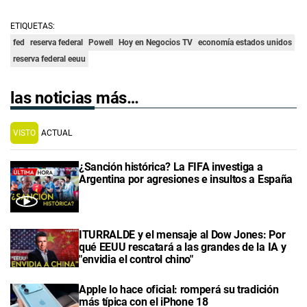
ETIQUETAS:
fed
reserva federal
Powell
Hoy en Negocios TV
economía estados unidos
reserva federal eeuu
las noticias más…
VISTO
ACTUAL
¿Sanción histórica? La FIFA investiga a
Argentina por agresiones e insultos a España
ITURRALDE y el mensaje al Dow Jones: Por
qué EEUU rescatará a las grandes de la IA y
"envidia el control chino"
Apple lo hace oficial: romperá su tradición
más típica con el iPhone 18