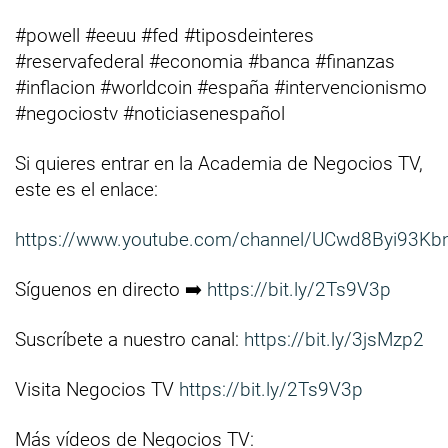
#powell #eeuu #fed #tiposdeinteres
#reservafederal #economia #banca #finanzas
#inflacion #worldcoin #españa #intervencionismo
#negociostv #noticiasenespañol
Si quieres entrar en la Academia de Negocios TV,
este es el enlace:
https://www.youtube.com/channel/UCwd8Byi93Kb
Síguenos en directo ➡️
https://bit.ly/2Ts9V3p
Suscríbete a nuestro canal:
https://bit.ly/3jsMzp2
Visita Negocios TV
https://bit.ly/2Ts9V3p
Más vídeos de Negocios TV: