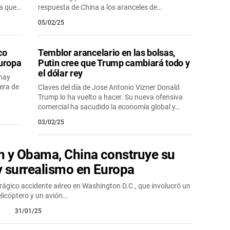
da que…
respuesta de China a los aranceles de…
05/02/25
co
Temblor arancelario en las bolsas,
Europa
Putin cree que Trump cambiará todo y
el dólar rey
 hay
iera de
Claves del día de Jose Antonio Vizner Donald
Trump lo ha vuelto a hacer. Su nueva ofensiva
comercial ha sacudido la economía global y…
03/02/25
n y Obama, China construye su
y surrealismo en Europa
 trágico accidente aéreo en Washington D.C., que involucró un
licóptero y un avión…
31/01/25