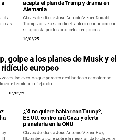
 a
acepta el plan de Trump y drama en
Alemania
a día
Claves del día de Jose Antonio Vizner Donald
lve más
Trump vuelve a sacudir el tablero económico con
su apuesta por los aranceles recíprocos.…
10/02/25
, golpe a los planes de Musk y el
 ridículo europeo
 A veces, los eventos que parecen destinados a cambiarnos
almente terminan reflejando…
07/02/25
az
¿Xi no quiere hablar con Trump?,
 ha
EE.UU. controlará Gaza y alerta
planetaria en la ONU
 hay
Claves del día de Jose Antonio Vizner Hoy,
 El
Bloomberg pone sobre la mesa un dato clave: la