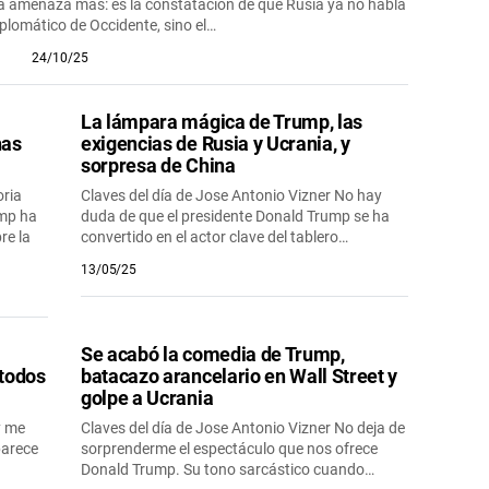
na amenaza más: es la constatación de que Rusia ya no habla
iplomático de Occidente, sino el…
24/10/25
La lámpara mágica de Trump, las
has
exigencias de Rusia y Ucrania, y
sorpresa de China
oria
Claves del día de Jose Antonio Vizner No hay
ump ha
duda de que el presidente Donald Trump se ha
re la
convertido en el actor clave del tablero…
13/05/25
Se acabó la comedia de Trump,
 todos
batacazo arancelario en Wall Street y
golpe a Ucrania
y me
Claves del día de Jose Antonio Vizner No deja de
parece
sorprenderme el espectáculo que nos ofrece
Donald Trump. Su tono sarcástico cuando…