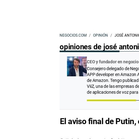
NEGOCIOS.COM
OPINIÓN
JOSÉ ANTONI
opiniones de josé antoni
CEO y fundador en negocio
Consejero delegado de Negoc
APP developer en Amazon Al
de Amazon. Tengo publicadas
ViiZ, una de las empresas 
de aplicaciones de voz para 
El aviso final de Putin,