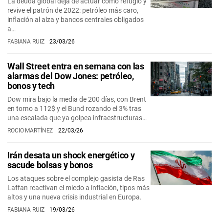
La deuda global deja de actuar como refugio y
revive el patrón de 2022: petróleo más caro,
inflación al alza y bancos centrales obligados
a…
FABIANA RUIZ
23/03/26
Wall Street entra en semana con las
alarmas del Dow Jones: petróleo,
bonos y tech
Dow mira bajo la media de 200 días, con Brent
en torno a 112$ y el Bund rozando el 3% tras
una escalada que ya golpea infraestructuras…
ROCIO MARTÍNEZ
22/03/26
Irán desata un shock energético y
sacude bolsas y bonos
Los ataques sobre el complejo gasista de Ras
Laffan reactivan el miedo a inflación, tipos más
altos y una nueva crisis industrial en Europa.
FABIANA RUIZ
19/03/26