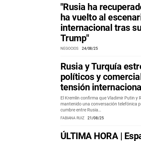
"Rusia ha recuperad
ha vuelto al escenar
internacional tras s
Trump"
NEGOCIOS
24/08/25
Rusia y Turquía est
políticos y comercia
tensión internaciona
El Kremlin confirma que Vladimir Putin y
mantenido una conversación telefónica pa
cumbre entre Rusia…
FABIANA RUIZ
21/08/25
ÚLTIMA HORA | Espa