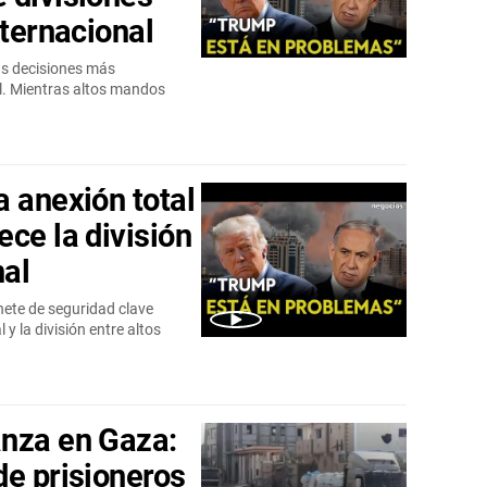
nternacional
sus decisiones más
l. Mientras altos mandos
a anexión total
ce la división
nal
inete de seguridad clave
y la división entre altos
anza en Gaza:
de prisioneros