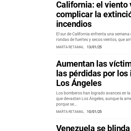
California: el viento
complicar la extinci
incendios
El sur de California enfrenta una semana c
rondas de fuertes y secos vientos, que 
MARTA RETAMAL
13/01/25
Aumentan las víctim
las pérdidas por los
Los Ángeles
Los bomberos han logrado avances en la 
que devastan Los Ángeles, aunque la a
porque se…
MARTA RETAMAL
10/01/25
Venezuela se blinda 