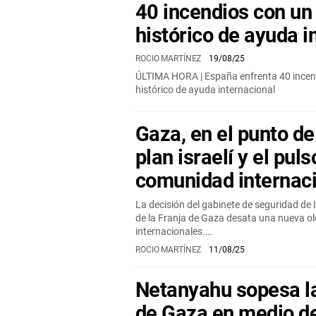
40 incendios con un
histórico de ayuda i
ROCIO MARTÍNEZ
19/08/25
ÚLTIMA HORA | España enfrenta 40 incen
histórico de ayuda internacional
Gaza, en el punto de
plan israelí y el puls
comunidad internac
La decisión del gabinete de seguridad de I
de la Franja de Gaza desata una nueva ol
internacionales.…
ROCIO MARTÍNEZ
11/08/25
Netanyahu sopesa la
de Gaza en medio de