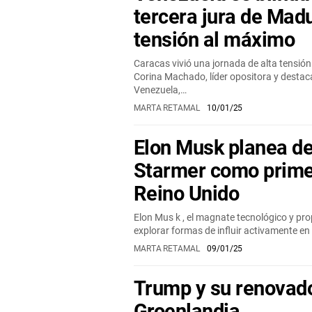
tercera jura de Madu
tensión al máximo
Caracas vivió una jornada de alta tensión
Corina Machado, líder opositora y destac
Venezuela,…
MARTA RETAMAL
10/01/25
Elon Musk planea de
Starmer como prime
Reino Unido
Elon Mus k , el magnate tecnológico y pr
explorar formas de influir activamente en 
MARTA RETAMAL
09/01/25
Trump y su renovado
Groenlandia