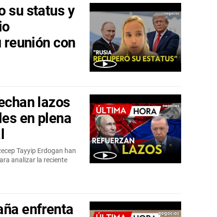
o su status y
io
u reunión con
rechan lazos
les en plena
l
 Recep Tayyip Erdogan han
ra analizar la reciente
ña enfrenta