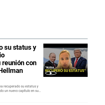
o su status y
io
u reunión con
 Hellman
ha recuperado su estatus y
ndo un nuevo capítulo en su…