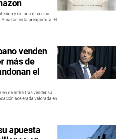
Amazon
ntenido y sin una dirección
 a Amazon en la preapertura. El
bano venden
or más de
andonan el
len de Indra tras vender su
ocación acelerada valorada en
 su apuesta