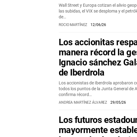
Wall Street y Europa cotizan el alivio geop
las subidas, el VIX se desploma y el petról
de…
ROCIO MARTÍNEZ
12/06/26
Los accionitas resp
manera récord la ge
Ignacio sánchez Ga
de Iberdrola
Los accionistas de Iberdrola aprobaron 
todos los puntos de la Junta General de 
confirma récord…
ANDREA MARTÍNEZ ÁLVAREZ
29/05/26
Los futuros estadou
mayormente estable