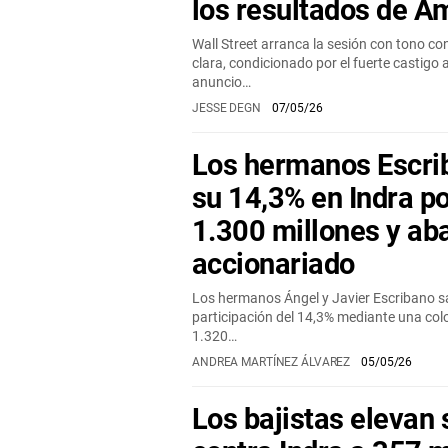
los resultados de 
Wall Street arranca la sesión con tono co
clara, condicionado por el fuerte castigo
anuncio…
JESSE DEGN
07/05/26
Los hermanos Escri
su 14,3% en Indra p
1.300 millones y ab
accionariado
Los hermanos Ángel y Javier Escribano sa
participación del 14,3% mediante una col
1.320…
ANDREA MARTÍNEZ ÁLVAREZ
05/05/26
Los bajistas elevan