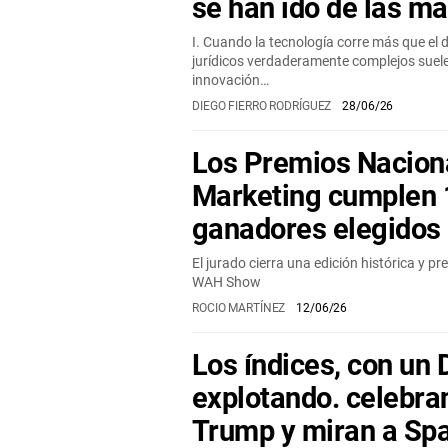
se han ido de las m
I. Cuando la tecnología corre más que el
jurídicos verdaderamente complejos sue
innovación…
DIEGO FIERRO RODRÍGUEZ
28/06/26
Los Premios Nacion
Marketing cumplen 
ganadores elegidos
El jurado cierra una edición histórica y pr
WAH Show
ROCIO MARTÍNEZ
12/06/26
Los índices, con un
explotando. celebran
Trump y miran a Sp