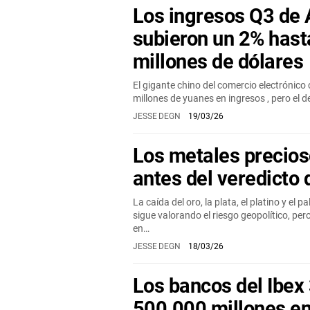
Los ingresos Q3 de 
subieron un 2% hast
millones de dólares
El gigante chino del comercio electrónico 
millones de yuanes en ingresos , pero el de
JESSE DEGN
19/03/26
Los metales precios
antes del veredicto 
La caída del oro, la plata, el platino y el 
sigue valorando el riesgo geopolítico, per
en…
JESSE DEGN
18/03/26
Los bancos del Ibex
500.000 millones en