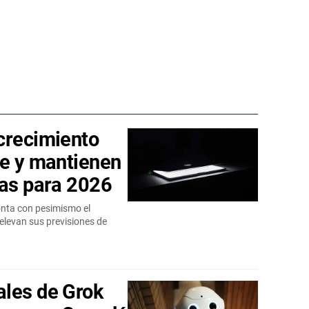
crecimiento
re y mantienen
vas para 2026
onta con pesimismo el
levan sus previsiones de
ales de Grok