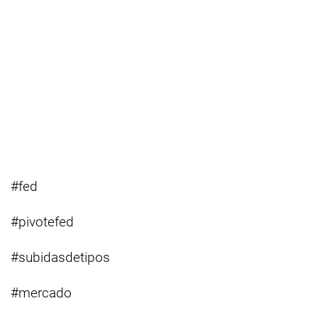
#fed
#pivotefed
#subidasdetipos
#mercado