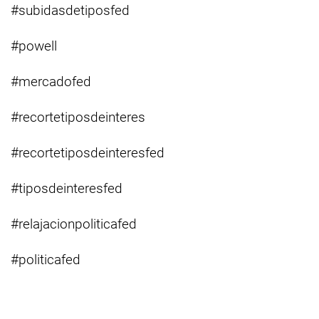
#subidasdetiposfed
#powell
#mercadofed
#recortetiposdeinteres
#recortetiposdeinteresfed
#tiposdeinteresfed
#relajacionpoliticafed
#politicafed