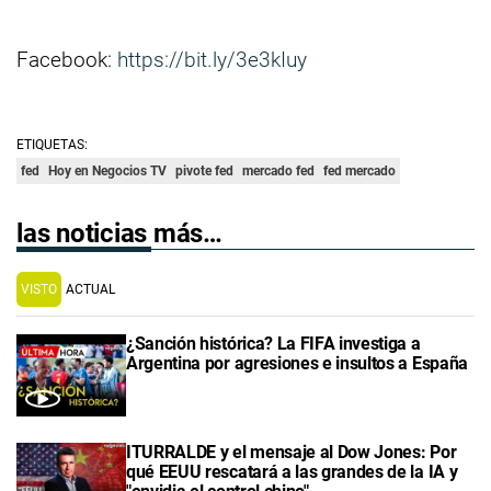
Facebook:
https://bit.ly/3e3kIuy
ETIQUETAS:
fed
Hoy en Negocios TV
pivote fed
mercado fed
fed mercado
las noticias más…
VISTO
ACTUAL
¿Sanción histórica? La FIFA investiga a
Argentina por agresiones e insultos a España
ITURRALDE y el mensaje al Dow Jones: Por
qué EEUU rescatará a las grandes de la IA y