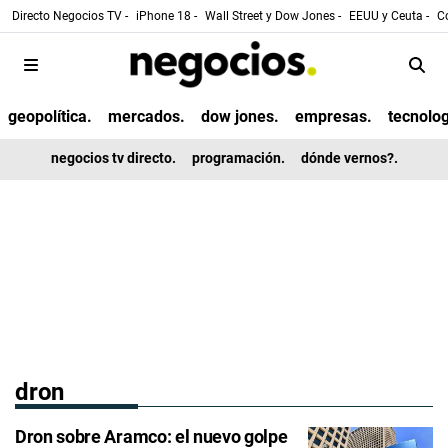
Directo Negocios TV -
iPhone 18 -
Wall Street y Dow Jones -
EEUU y Ceuta -
Co
geopolítica.
mercados.
dow jones.
empresas.
tecnolog
negocios tv directo.
programación.
dónde vernos?.
dron
Dron sobre Aramco: el nuevo golpe