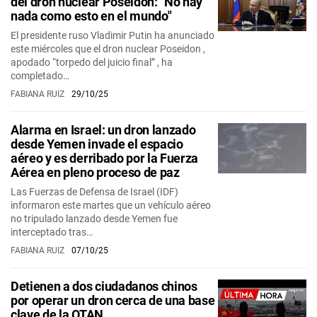
del dron nuclear Poseidon: "No hay
nada como esto en el mundo"
El presidente ruso Vladimir Putin ha anunciado
este miércoles que el dron nuclear Poseidon ,
apodado “torpedo del juicio final” , ha
completado…
FABIANA RUIZ
29/10/25
Alarma en Israel: un dron lanzado
desde Yemen invade el espacio
aéreo y es derribado por la Fuerza
Aérea en pleno proceso de paz
Las Fuerzas de Defensa de Israel (IDF)
informaron este martes que un vehículo aéreo
no tripulado lanzado desde Yemen fue
interceptado tras…
FABIANA RUIZ
07/10/25
Detienen a dos ciudadanos chinos
por operar un dron cerca de una base
clave de la OTAN