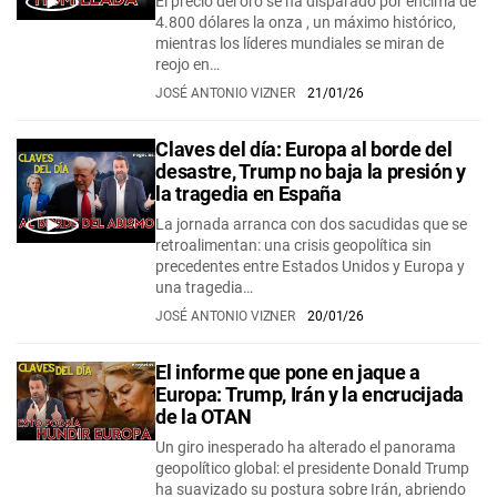
El precio del oro se ha disparado por encima de
4.800 dólares la onza , un máximo histórico,
mientras los líderes mundiales se miran de
reojo en…
JOSÉ ANTONIO VIZNER
21/01/26
Claves del día: Europa al borde del
desastre, Trump no baja la presión y
la tragedia en España
La jornada arranca con dos sacudidas que se
retroalimentan: una crisis geopolítica sin
precedentes entre Estados Unidos y Europa y
una tragedia…
JOSÉ ANTONIO VIZNER
20/01/26
El informe que pone en jaque a
Europa: Trump, Irán y la encrucijada
de la OTAN
Un giro inesperado ha alterado el panorama
geopolítico global: el presidente Donald Trump
ha suavizado su postura sobre Irán, abriendo