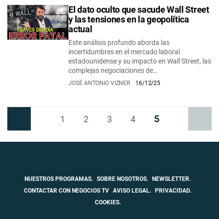
El dato oculto que sacude Wall Street
y las tensiones en la geopolítica
actual
Este análisis profundo aborda las
incertidumbres en el mercado laboral
estadounidense y su impacto en Wall Street, las
complejas negociaciones de…
JOSÉ ANTONIO VIZNER
16/12/25
5
Anterior
1
2
3
4
Siguiente
NUESTROS PROGRAMAS.
SOBRE NOSOTROS.
NEWSLETTER.
CONTACTAR CON NEGOCIOS TV
AVISO LEGAL.
PRIVACIDAD.
COOKIES.