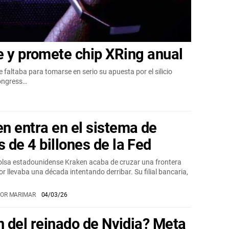
e y promete chip XRing anual
 faltaba para tomarse en serio su apuesta por el silicio
Congress…
n entra en el sistema de
 de 4 billones de la Fed
olsa estadounidense Kraken acaba de cruzar una frontera
or llevaba una década intentando derribar. Su filial bancaria,
OR MARIMAR
04/03/26
in del reinado de Nvidia? Meta