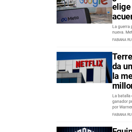
elige
acuer
La guerra p
nueva. Met
FABIANA RU
Terre
da un
la m
mill
La batalla
ganador pr
por Warne
FABIANA RU
Equin