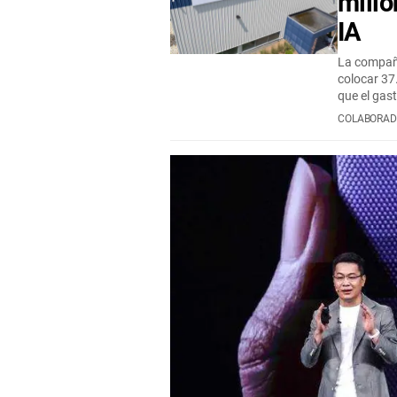
millo
IA
La compañí
colocar 37
que el gas
COLABORAD