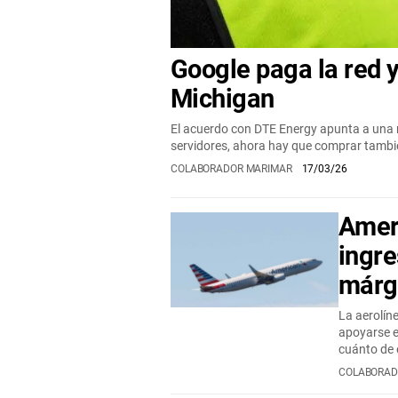
Google paga la red 
Michigan
El acuerdo con DTE Energy apunta a una n
servidores, ahora hay que comprar tamb
COLABORADOR MARIMAR
17/03/26
Ameri
ingre
márg
La aerolíne
apoyarse e
cuánto de
COLABORAD