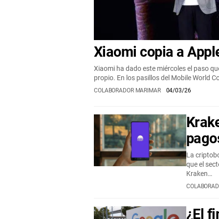
Xiaomi copia a Appl
Xiaomi ha dado este miércoles el paso que
propio. En los pasillos del Mobile World 
COLABORADOR MARIMAR
04/03/26
Krake
pagos
La criptob
que el sect
Kraken…
COLABORAD
¿El f