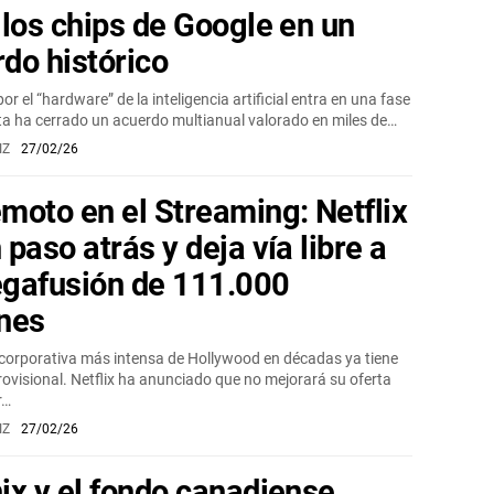
 los chips de Google en un
do histórico
or el “hardware” de la inteligencia artificial entra en una fase
a ha cerrado un acuerdo multianual valorado en miles de…
IZ
27/02/26
moto en el Streaming: Netflix
 paso atrás y deja vía libre a
egafusión de 111.000
ones
 corporativa más intensa de Hollywood en décadas ya tiene
ovisional. Netflix ha anunciado que no mejorará su oferta
r…
IZ
27/02/26
ix y el fondo canadiense