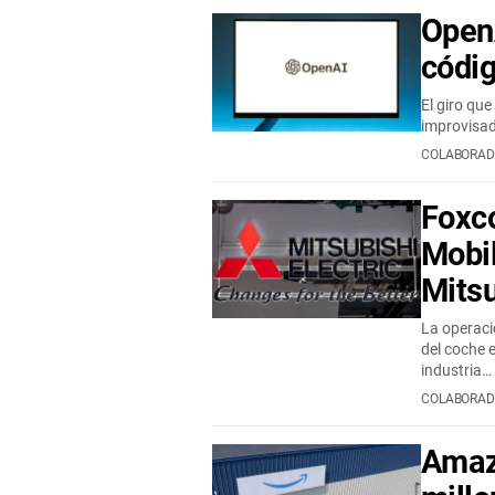
OpenA
códi
El giro qu
improvisad
COLABORAD
Foxc
Mobil
Mitsu
La operaci
del coche e
industria…
COLABORAD
Amaz