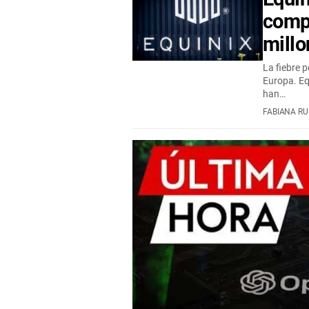
comp
mill
La fiebre p
Europa. Eq
han…
FABIANA RU