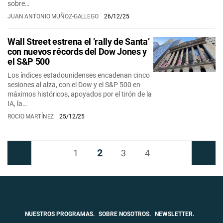
sobre…
JUAN ANTONIO MUÑOZ-GALLEGO
26/12/25
Wall Street estrena el ‘rally de Santa’
con nuevos récords del Dow Jones y
el S&P 500
Los índices estadounidenses encadenan cinco
sesiones al alza, con el Dow y el S&P 500 en
máximos históricos, apoyados por el tirón de la
IA, la…
ROCIO MARTÍNEZ
25/12/25
2
Anterior
1
3
4
Siguiente
NUESTROS PROGRAMAS.
SOBRE NOSOTROS.
NEWSLETTER.